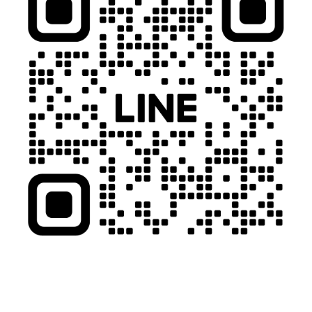
N
E
や
イ
ン
ス
タ
の
D
M
か
ら
簡
単
に
お
見
積