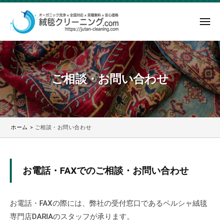
ー
コ
毯
ク
ン
メ
リ
テ
ニ
絨
ー
ュ
絨
ン
ー
ニ
毯
毯
ツ
ン
ク
ク
へ
ご相談・お問い合わせ
グ
リ
リ
ス
.
ー
ー
キ
c
ニ
ニ
ッ
o
ン
ン
m
プ
ホーム
>
ご相談・お問い合わせ
グ
グ
.
.
c
ご
c
o
お電話・FAXでのご相談・お問い合わせ
m
o
相
は
m
談・
お
お電話・FAXの際には、弊社の受付窓口であるペルシャ絨毯
見
専門店DARIAのスタッフが承ります。
お