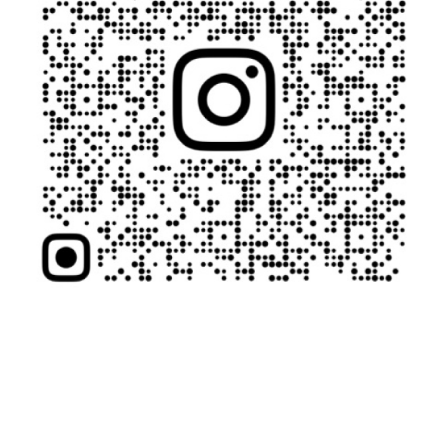
一
枚
一
枚
と
向
き
合
い
、
素
材
と
状
態
に
応
じ