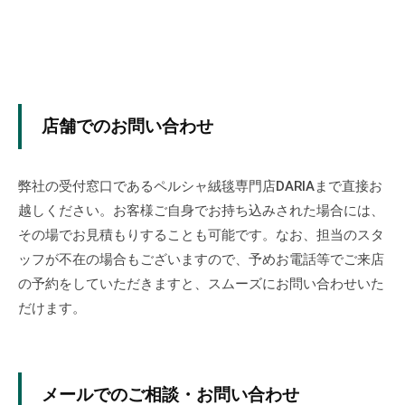
て
ク
リ
ー
ニ
店舗でのお問い合わせ
ン
グ
＆
弊社の受付窓口であるペルシャ絨毯専門店DARIAまで直接お
メ
越しください。お客様ご自身でお持ち込みされた場合には、
ン
その場でお見積もりすることも可能です。なお、担当のスタ
テ
ッフが不在の場合もございますので、予めお電話等でご来店
ナ
の予約をしていただきますと、スムーズにお問い合わせいた
ン
だけます。
ス
を
行
い
メールでのご相談・お問い合わせ
ま