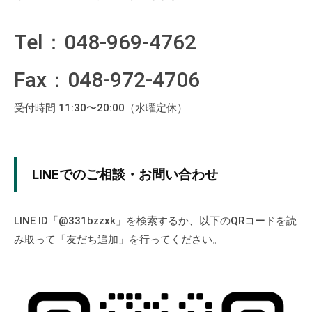
積
問
も
Tel：048-969-4762
り
い
無
合
Fax：048-972-4706
料
わ
で
受付時間 11:30〜20:00（水曜定休）
す
せ
。
は
2025
じ
年
LINEでのご相談・お問い合わせ
め
8
て
月
の
LINE ID「@331bzzxk」を検索するか、以下のQRコードを読
14
方
日
み取って「友だち追加」を行ってください。
で
by
も
jutan-
admin
L
I