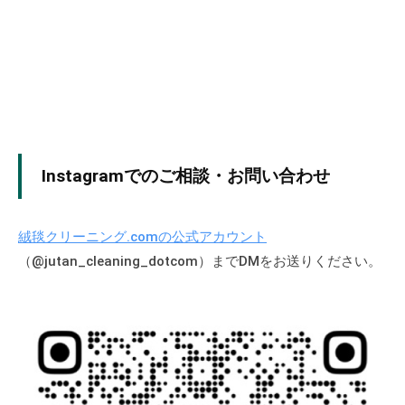
も
り
で
き
ま
す
。
Instagramでのご相談・お問い合わせ
専
門
の
絨毯クリーニング.comの公式アカウント
職
（@jutan_cleaning_dotcom）までDMをお送りください。
人
た
ち
が
、
絨
毯